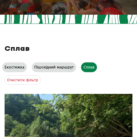
Сплав
Екостежка
Пішохідний маршрут
Сплав
Очистити фільтр