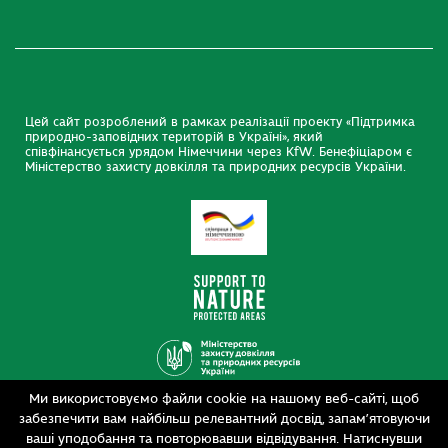
Цей сайт розроблений в рамках реалізації проекту «Підтримка
природно-заповідних територій в Україні», який
співфінансується урядом Німеччини через KfW. Бенефіціаром є
Міністерство захисту довкілля та природних ресурсів України.
Ми використовуємо файли cookie на нашому веб-сайті, щоб
Дизайн
забезпечити вам найбільш релевантний досвід, запам’ятовуючи
Розробка
siteGist
ваші уподобання та повторювавши відвідування. Натиснувши