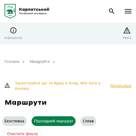
Інфоцентр
Увага
Головна
Мандруйте
Маршрути
Зареєструйся, що ти йдеш в похід. Аби бути в
Детальніше
безпеці
Маршрути
Екостежка
Пішохідний маршрут
Сплав
Очистити фільтр