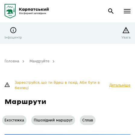
Інфоцентр
Увага
Головна
Мандруйте
Маршрути
Зареєструйся, що ти йдеш в похід. Аби бути в
Детальніше
безпеці
Маршрути
Екостежка
Пішохідний маршрут
Сплав