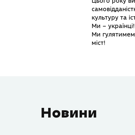
Цього року ви
самовідданіст
культуру та і
Ми – українц
Ми гулятимем
міст!
Новини