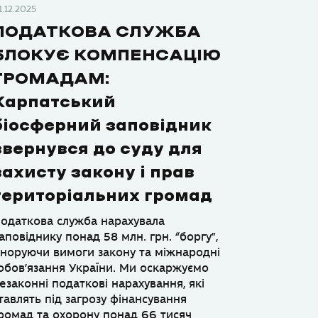
1.12.2025
ПОДАТКОВА СЛУЖБА
БЛОКУЄ КОМПЕНСАЦІЮ
ГРОМАДАМ:
Карпатський
біосферний заповідник
звернувся до суду для
захисту закону і прав
територіальних громад
одаткова служба нарахувала
аповіднику понад 58 млн. грн. “боргу”,
гноруючи вимоги закону та міжнародні
обов’язання України. Ми оскаржуємо
езаконні податкові нарахування, які
тавлять під загрозу фінансування
ромад та охорону понад 66 тисяч