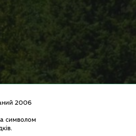
ваний 2006
ла символом
ків.