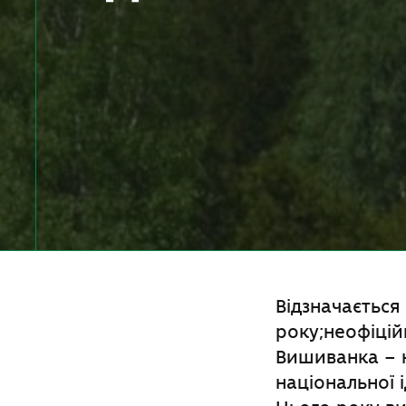
Відзначається
року;неофіцій
Вишиванка – н
національної 