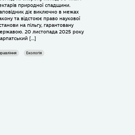
ектарів природної спадщини.
аповідник діє виключно в межах
акону та відстоює право наукової
станови на пільгу, гарантовану
ержавою. 20 листопада 2025 року
арпатський […]
правління
Екологія