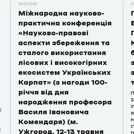
14.01.2026
0
Міжнародна науково-
практична конференція
«Науково-правові
аспекти збереження та
сталого використання
лісових і високогірних
екосистем Українських
Карпат» (з нагоди 100-
річчя від дня
П
З
народження професора
і
с
Василя Івановича
з
н
Комендаря) (м.
с
я
Ужгород, 12-13 травня
г