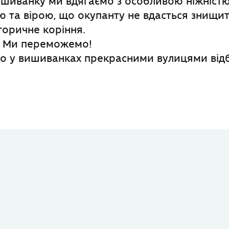
шиванку ми вдягаємо з особливою ніжністю
ю та вірою, що окупанту не вдасться знищи
сторичне коріння.
і! Ми переможемо!
о у вишиванках прекрасними вулицями від