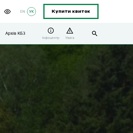
EN
УК
Купити квиток
Архів КБЗ
Інфоцентр
Увага