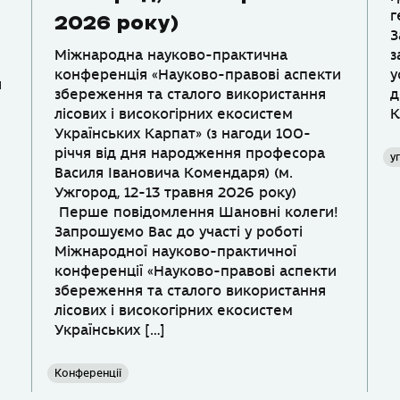
г
2026 року)
З
Міжнародна науково-практична
з
конференція «Науково-правові аспекти
у
я
збереження та сталого використання
д
лісових і високогірних екосистем
К
Українських Карпат» (з нагоди 100-
річчя від дня народження професора
у
Василя Івановича Комендаря) (м.
Ужгород, 12-13 травня 2026 року)
Перше повідомлення Шановні колеги!
Запрошуємо Вас до участі у роботі
Міжнародної науково-практичної
конференції «Науково-правові аспекти
збереження та сталого використання
лісових і високогірних екосистем
Українських […]
Конференції