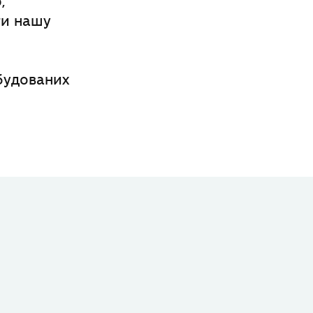
,
ти нашу
будованих