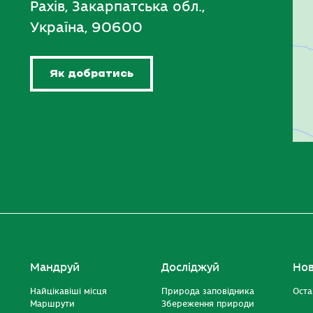
Рахів, Закарпатська обл.,
Україна, 90600
Як добратись
Мандруй
Досліджуй
Но
Найцікавіші місця
Природа заповідника
Оста
Маршрути
Збереження природи