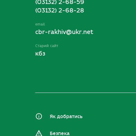
(03132) 2-68-59
(03132) 2-68-28
email
cbr-rakhiv@ukr.net
Старий сайт
кбз
Як добратись
Безпека