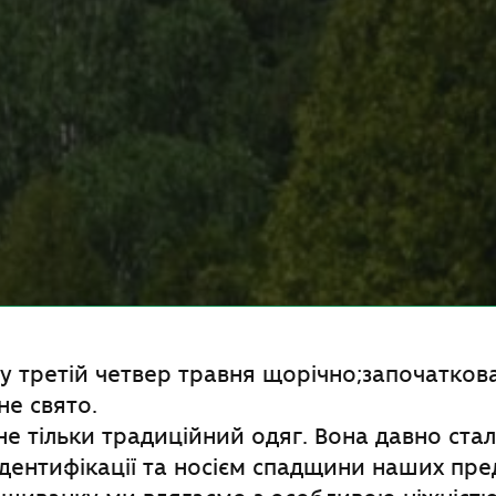
 у третій четвер травня щорічно;започатко
не свято.
е тільки традиційний одяг. Вона давно ста
ідентифікації та носієм спадщини наших пред