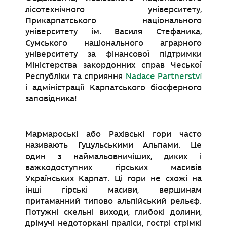
лісотехнічного університету,
Прикарпатського національного
університету ім. Василя Стефаника,
Сумського національного аграрного
університету за фінансової підтримки
Міністерства закордонних справ Чеської
Республіки та сприяння
Nadace Partnerství
і адміністрації Карпатського біосферного
заповідника!
Мармароські або Рахівські гори часто
називають Гуцульськими Альпами. Це
один з наймальовничіших, диких і
важкодоступних гірських масивів
Українських Карпат. Ці гори не схожі на
інші гірські масиви, вершинам
притаманний типово альпійський рельєф.
Потужні скельні виходи, глибокі долини,
дрімучі недоторкані праліси, гострі стрімкі