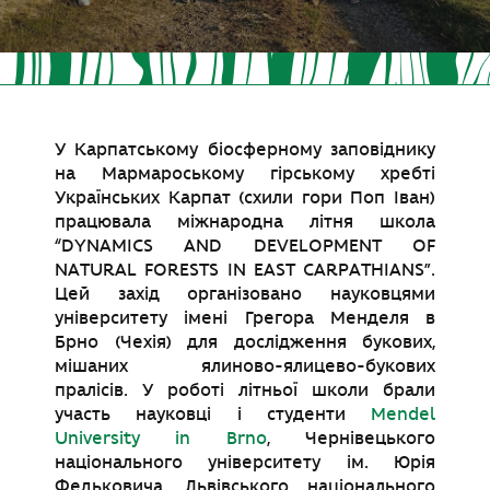
У Карпатському біосферному заповіднику
на Мармароському гірському хребті
Українських Карпат (схили гори Поп Іван)
працювала міжнародна літня школа
“DYNAMICS AND DEVELOPMENT OF
NATURAL FORESTS IN EAST CARPATHIANS”.
Цей захід організовано науковцями
університету імені Грегора Менделя в
Брно (Чехія) для дослідження букових,
мішаних ялиново-ялицево-букових
пралісів. У роботі літньої школи брали
участь науковці і студенти
Mendel
University in Brno
, Чернівецького
національного університету ім. Юрія
Федьковича, Львівського національного