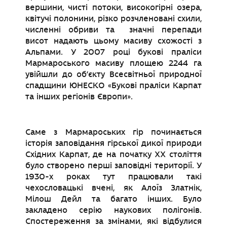
вершини, чисті потоки, високогірні озера,
квітучі полонини, різко розчленовані схили,
численні обриви та значні перепади
висот надають цьому масиву схожості з
Альпами. У 2007 році букові праліси
Мармароського масиву площею 2244 га
увійшли до об’єкту Всесвітньої природної
спадщини ЮНЕСКО «Букові праліси Карпат
та інших регіонів Європи».
Саме з Мармароських гір починається
історія заповідання гірської дикої природи
Східних Карпат, де на початку ХХ століття
було створено перші заповідні території. У
1930-х роках тут працювали такі
чехословацькі вчені, як Алоїз Златнік,
Мілош Дейл та багато інших. Було
закладено серію наукових полігонів.
Спостереження за змінами, які відбулися