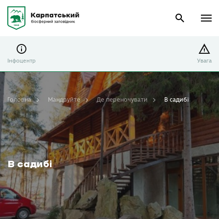
Інфоцентр
Увага
Головна
Мандруйте
Де переночувати
В садибі
В садибі