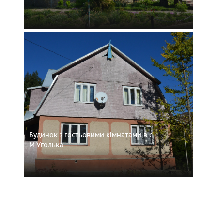
Будинок з гостьовими кімнатами в с.
М.Уголька