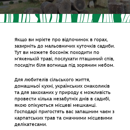
Якщо ви мрієте про відпочинок в горах,
зазирніть до мальовничих куточків садиби.
Тут ви можете босоніж походити по
м’якенькій траві, послухати пташиний спів,
посидіти біля вогнища під зоряним небом.
Для любителів сільського життя,
домашньої кухні, українських смаколиків
та для закоханих у природу є можливість
провести кілька незабутніх днів в садибі,
якою опікуються місцеві мешканці.
Господарі пригостять вас запашним чаєм з
карпатських трав та смачними місцевими
делікатесами.