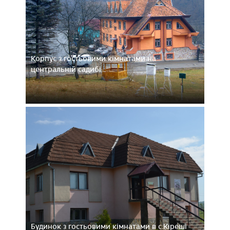
Корпус з гостьовими кімнатами на
центральній садибі...
Будинок з гостьовими кімнатами в с.Кіреші