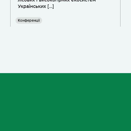
лісових і високогірних екосистем
Українських […]
Конференції