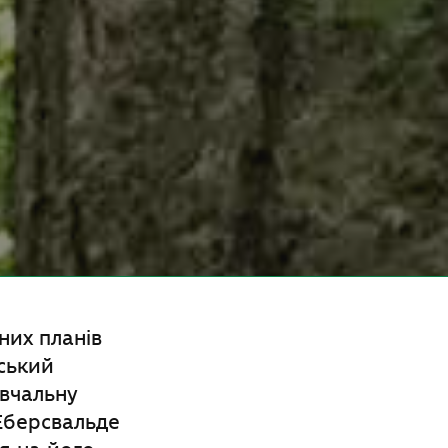
них планів
тський
авчальну
 Еберсвальде