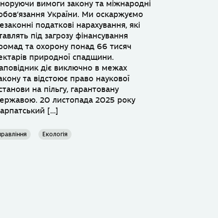
гноруючи вимоги закону та міжнародні
обов’язання України. Ми оскаржуємо
езаконні податкові нарахування, які
тавлять під загрозу фінансування
ромад та охорону понад 66 тисяч
ектарів природної спадщини.
аповідник діє виключно в межах
акону та відстоює право наукової
станови на пільгу, гарантовану
ержавою. 20 листопада 2025 року
арпатський […]
правління
Екологія