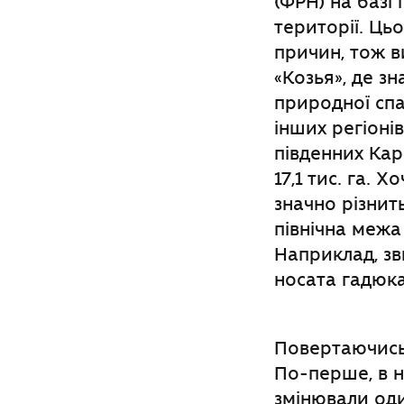
(ФРН) на базі 
території. Ць
причин, тож в
«Козья», де зн
природної спа
інших регіоні
південних Кар
17,1 тис. га. 
значно різнит
північна межа
Наприклад, зв
носата гадюка,
Повертаючись 
По-перше, в н
змінювали оди