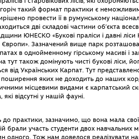
пралісів і старовікових лісів, які охороняють
огоріч такий формат практики є неможливи
ирішено провести її в румунському націона
аходиться дві складові частини об’єкта всесв
дщини ЮНЕСКО «Букові праліси і давні ліси 
в Європи». Зазначений вище парк розташов
патах в однойменному гірському масиві і з
Хоча тут також домінують чисті букові ліси, й
ься від Українських Карпат. Тут представлено
 поширення яких не доходить до наших кор
ичними місцевими видами є карпатський ско
 які відсутні у нашій фауні.
до практики, зазначимо, що вона мала свої
ій брали участь студенти двох навчальних мо
н одного. Тож нам довелося реалізувати на