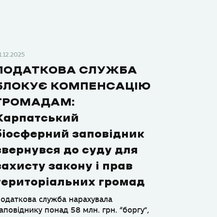
1.12.2025
ПОДАТКОВА СЛУЖБА
БЛОКУЄ КОМПЕНСАЦІЮ
ГРОМАДАМ:
Карпатський
біосферний заповідник
звернувся до суду для
захисту закону і прав
територіальних громад
одаткова служба нарахувала
аповіднику понад 58 млн. грн. “боргу”,