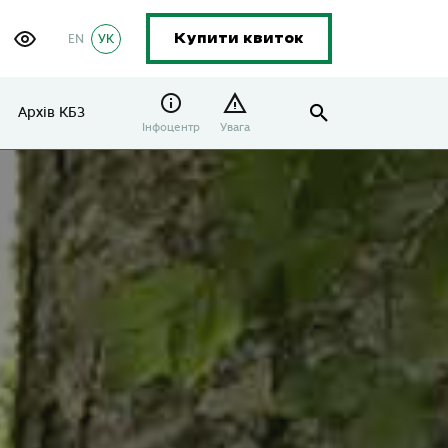
EN
УК
Купити квиток
Архів КБЗ
Інфоцентр
Увага