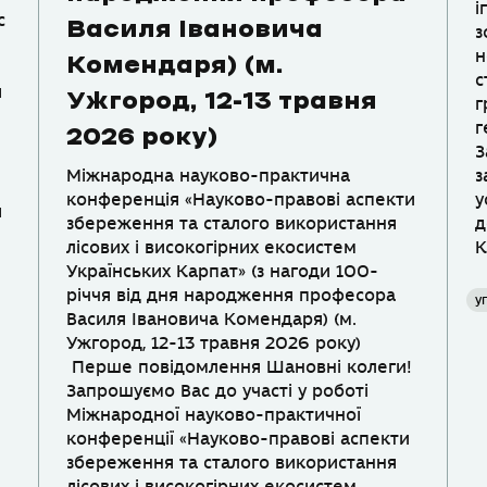
і
с
Василя Івановича
з
н
Комендаря) (м.
с
я
Ужгород, 12-13 травня
г
г
2026 року)
З
Міжнародна науково-практична
з
конференція «Науково-правові аспекти
у
я
збереження та сталого використання
д
лісових і високогірних екосистем
К
Українських Карпат» (з нагоди 100-
річчя від дня народження професора
у
Василя Івановича Комендаря) (м.
Ужгород, 12-13 травня 2026 року)
Перше повідомлення Шановні колеги!
Запрошуємо Вас до участі у роботі
Міжнародної науково-практичної
конференції «Науково-правові аспекти
збереження та сталого використання