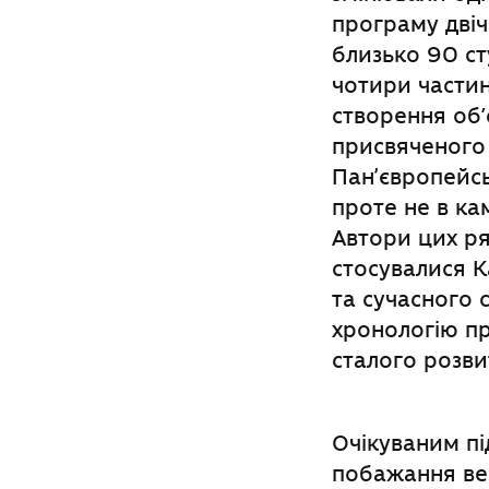
програму двіч
близько 90 сту
чотири частин
створення об’
присвяченого 
Панʼєвропейсь
проте не в ка
Автори цих ря
стосувалися К
та сучасного 
хронологію пр
сталого розви
Очікуваним п
побажання вер