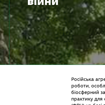
війни
Російська агр
роботи, особл
біосферний за
практику для 