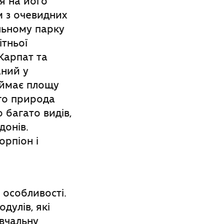
ся на його
м з очевидних
льному парку
ітньої
Карпат та
аний у
аймає площу
ого природа
 багато видів,
донів.
рпіон і
 особливості.
дулів, які
вчальну