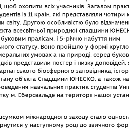
і, щоб охопити всіх учасників. Загалом пра
дентів із 11 країн, які представляли чотири 
и світу. Другою особливістю було відзначен
єкта всесвітньої природної спадщини ЮНЕС
буковим пралісам, і 5-річчю набуття ним
кого статусу. Воно пройшло у формі кругло
меральних умовах а на природі, серед букови
дків представили постер і низку доповідей, 
арпатського біосферного заповідника, істор
стану об’єкта Спадщини ЮНЕСКО, а також н
оведення навчальних практик студентів Уні
тку м. Еберсвальде на території нашої устан
ідсумком міжнародного заходу стало однос
нутися у наступному році до звичного фор