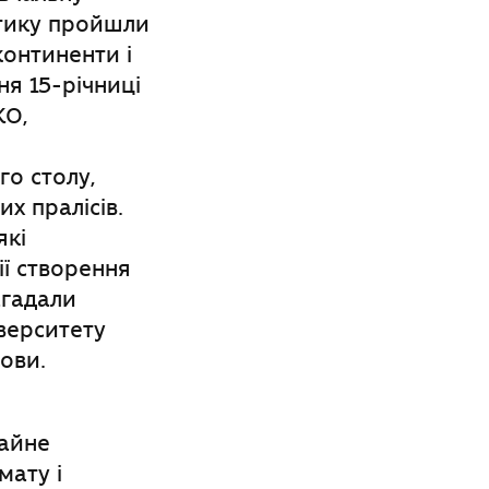
ктику пройшли
континенти і
ня 15-річниці
КО,
го столу,
х пралісів.
які
ії створення
агадали
верситету
ови.
тайне
мату і