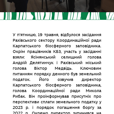
У п’ятницю, 19 травня, відбулося засідання
Рахівського сектору Координаційної ради
Карпатського біосферного заповідника.
Окрім працівників КБЗ, участь у засіданні
взяли: Ясінянський селищний голова
Андрій Делятинчук і Рахівський міський
голова Віктор Медвідь. Ключовим
питанням порядку денного був земельний
податок. Його озвучив директор
Карпатського біосферного заповідника,
голова Координаційної ради Микола
Рибак. Він проінформував присутніх про
перспективи сплати земельного податку у
2023 р. і порядок погашення боргу за
2022 р. Окремо директор зупинився на