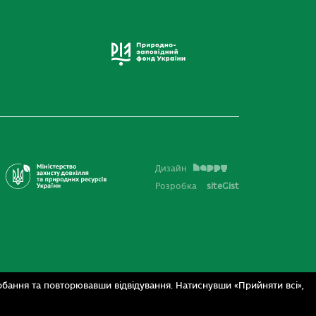
Дизайн
Розробка
siteGist
бання та повторювавши відвідування. Натиснувши «Прийняти всі»,