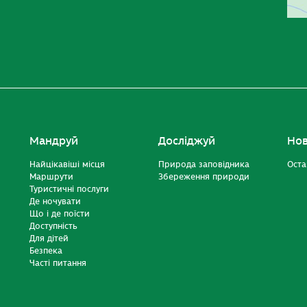
Мандруй
Досліджуй
Но
Найцікавіші місця
Природа заповідника
Оста
Маршрути
Збереження природи
Туристичні послуги
Де ночувати
Що і де поїсти
Доступність
Для дітей
Безпека
Часті питання