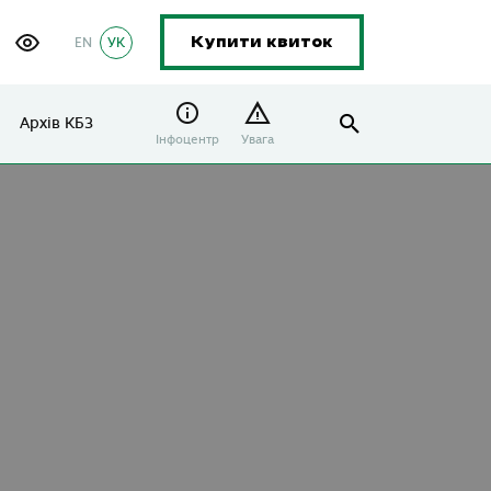
EN
УК
Купити квиток
Архів КБЗ
Інфоцентр
Увага