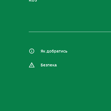
Як добратись
Безпека