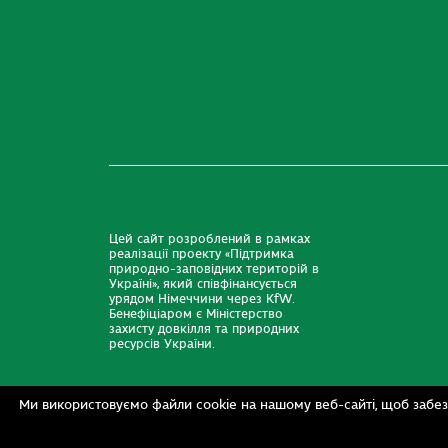
Цей сайт розроблений в рамках
реалізації проекту «Підтримка
природно-заповідних територій в
Україні», який співфінансується
урядом Німеччини через KfW.
Бенефіціаром є Міністерство
захисту довкілля та природних
ресурсів України.
Ми використовуємо файли cookie на нашому веб-сайті, щоб забез