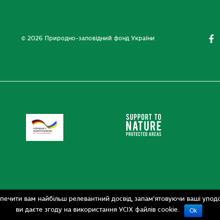
© 2026 Природно-заповідний фонд України
печити вам найбільш релевантний досвід, запам’ятовуючи ваші уподо
ви даєте згоду на використання УСІХ файлів cookie.
Ok