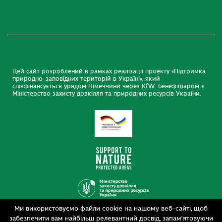
Цей сайт розроблений в рамках реалізації проекту «Підтримка
природно-заповідних територій в Україні», який
співфінансується урядом Німеччини через KfW. Бенефіціаром є
Міністерство захисту довкілля та природних ресурсів України.
Ми використовуємо файли cookie на нашому веб-сайті, щоб
Дизайн
забезпечити вам найбільш релевантний досвід, запам’ятовуючи