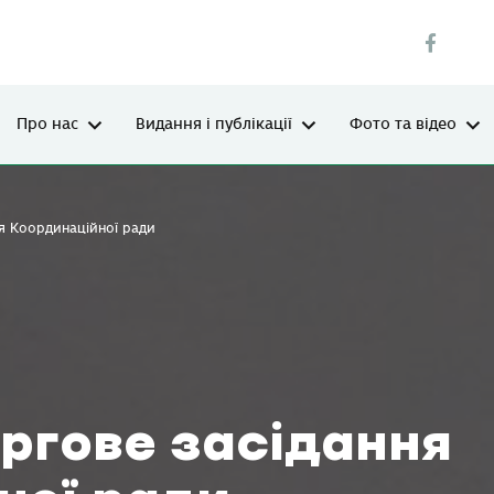
Про нас
Видання і публікації
Фото та відео
ня Координаційної ради
ргове засідання