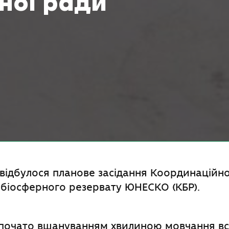
ної ради
. відбулося планове засідання Координаційн
 біосферного резервату ЮНЕСКО (КБР).
зпочато вшануванням хвилиною мовчання всі