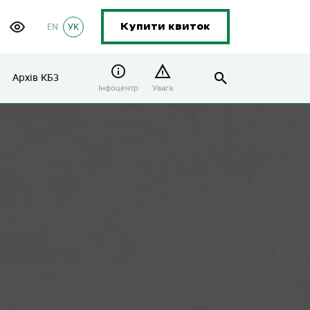
EN
УК
Купити квиток
Архів КБЗ
Інфоцентр
Увага