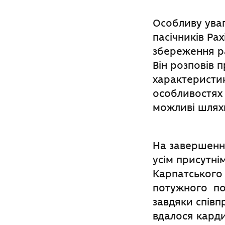
Особливу уваг
пасічників Ра
збереження ра
Він розповів 
характеристик
особливостях м
можливі шляхи
На завершення
усім присутні
Карпатського
потужного по
завдяки співп
вдалося кард