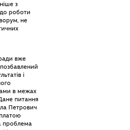
ніше з
 до роботи
ворум, не
тичних
ради вже
 позбавлений
ьтатів і
ного
дами в межах
Дане питання
ола Петрович
сплатою
а проблема