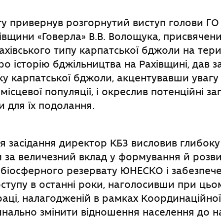
у привернув розгорнутий виступ голови ГО 
хівщини «Говерла» В.В. Волощука, присвяче
хівського типу карпатської бджоли на тери
про історію бджільництва на Рахівщині, дав з
у карпатської бджоли, акцентувавши увагу
ісцевої популяції, і окреслив потенційні за
 для їх подолання.
 засідання директор КБЗ висловив глибоку 
м за величезний вклад у формування й розв
 біосферного резервату ЮНЕСКО і забезпеч
ступу в останні роки, наголосивши при цьо
раці, налагодженій в рамках Координаційної
инально змінити відношення населення до н