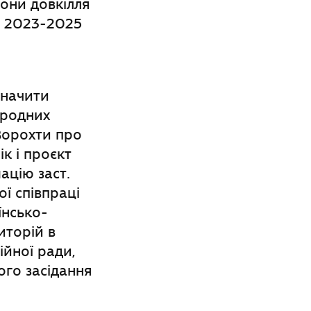
они довкілля
д 2023-2025
дзначити
иродних
Ворохти про
к і проєкт
ацію заст.
ї співпраці
їнсько-
иторій в
ійної ради,
ого засідання