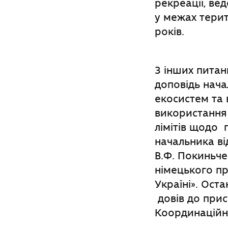
рекреації, ве
у межах терит
років.
З інших питань
доповідь нача
екосистем та 
використання 
лімітів щодо 
начальника ві
В.Ф. Покиньче
німецького пр
Україні». Ост
довів до прис
Координаційно