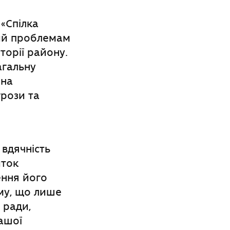
«Спілка
ний проблемам
торії району.
агальну
 на
грози та
вдячність
иток
ення його
му, що лише
 ради,
ашої