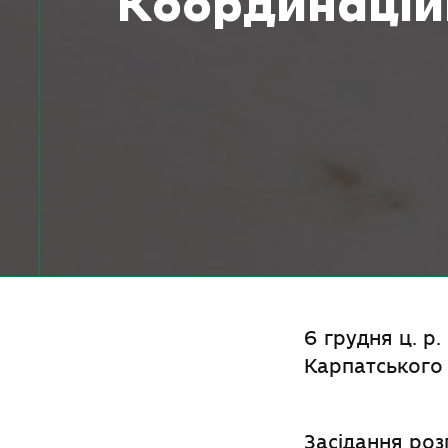
Координацій
6 грудня ц. р
Карпатського
Засідання ро