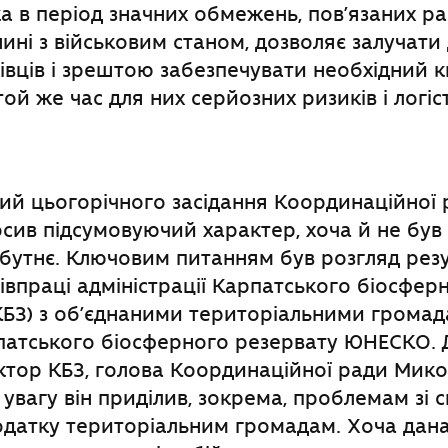
ка в період значних обмежень, пов’язаних ра
нині з військовим станом, дозволяє залучати
івців і зрештою забезпечувати необхідний к
ой же час для них серйозних ризиків і логіс
ий цьогорічного засідання Координаційної 
сив підсумовуючий характер, хоча й не був
бутнє. Ключовим питанням був розгляд резул
івпраці адміністрації Карпатського біосфер
КБЗ) з об’єднаними територіальними грома
рпатського біосферного резервату ЮНЕСКО. 
ктор КБЗ, голова Координаційної ради Мик
 увагу він приділив, зокрема, проблемам зі 
одатку територіальним громадам. Хоча дан