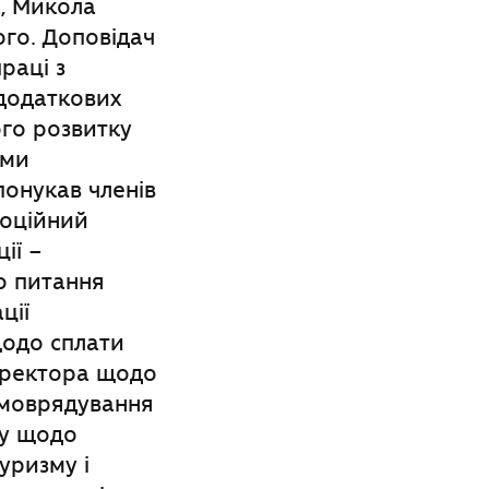
а, Микола
ого. Доповідач
раці з
додаткових
ого розвитку
еми
онукав членів
моційний
ії –
о питання
ції
щодо сплати
директора щодо
самоврядування
ку щодо
уризму і