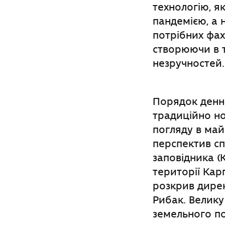
технологію, я
пандемією, а 
потрібних фах
створюючи в т
незручностей.
Порядок денн
традиційно но
погляду в май
перспектив сп
заповідника (
території Ка
розкрив дире
Рибак. Велику
земельного п