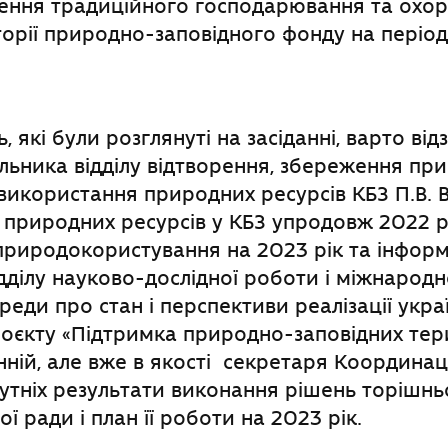
дення традиційного господарювання та охор
орії природно-заповідного фонду на періо
, які були розглянуті на засіданні, варто ві
льника відділу відтворення, збереження пр
використання природних ресурсів КБЗ П.В. 
природних ресурсів у КБЗ упродовж 2022 рі
природокористування на 2023 рік та інформ
дділу науково-дослідної роботи і міжнародно
реди про стан і перспективи реалізації укра
оєкту «Підтримка природно-заповідних тер
анній, але вже в якості секретаря Координац
утніх результати виконання рішень торішнь
ї ради і план її роботи на 2023 рік.