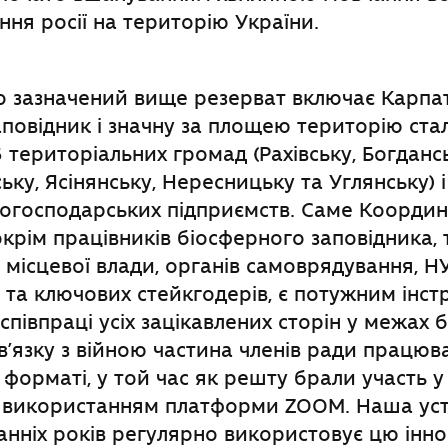
ння росії на територію України.
о зазначений вище резерват включає Карпа
повідник і значну за площею територію стал
 територіальних громад (Рахівську, Богдансь
ку, Ясінянську, Нересницьку та Углянську) і
огосподарських підприємств. Саме Координ
окрім працівників біосферного заповідника,
 місцевої влади, органів самоврядування, Н
 та ключових стейкгодерів, є потужним інс
співпраці усіх зацікавлених сторін у межах 
зв’язку з війною частина членів ради працюв
форматі, у той час як решту брали участь у 
з використанням платформи ZOOM. Наша ус
нніх років регулярно використовує цю інно