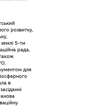
тський
ого розвитку,
ку,
 землі 5-ти
аційна рада,
 також
УО,
трументом для
біосферного
ала в
засіданні
танова
ваційну