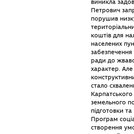
виникла задов
Петрович запр
порушив низку
територіальн
коштів для на
населених пун
забезпечення
ради до жваво
характер. Але
конструктивн
стало схвален
Карпатського 
земельного по
підготовки та
Програм соці
створення умо