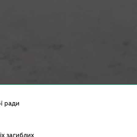
ої ради
х загиблих