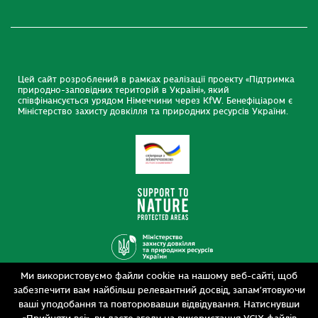
Цей сайт розроблений в рамках реалізації проекту «Підтримка
природно-заповідних територій в Україні», який
співфінансується урядом Німеччини через KfW. Бенефіціаром є
Міністерство захисту довкілля та природних ресурсів України.
Ми використовуємо файли cookie на нашому веб-сайті, щоб
Дизайн
забезпечити вам найбільш релевантний досвід, запам’ятовуючи
Розробка
siteGist
ваші уподобання та повторювавши відвідування. Натиснувши