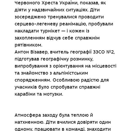
Червоного Хреста України, показав, як
діяти у надзвичайних ситуаціях. Діти
зосереджено тренувалися проводити
серцево-легеневу реанімацію, пробували
накладати турнікет — і кожен із
захопленням відчув себе справжнім
рятівником.
Антон Візавер, вчитель географії ЗЗСО №2,
підготував географічну розминку,
випробування з орієнтування на місцевості
та знайомство з альпіністським
спорядженням. Особливою радістю для
учасників було спробувати справжні
карабіни та мотузки.
Атмосфера заходу була теплою й
натхненною. Діти вчилися довіряти один
одному, працювати в команді, знаходити