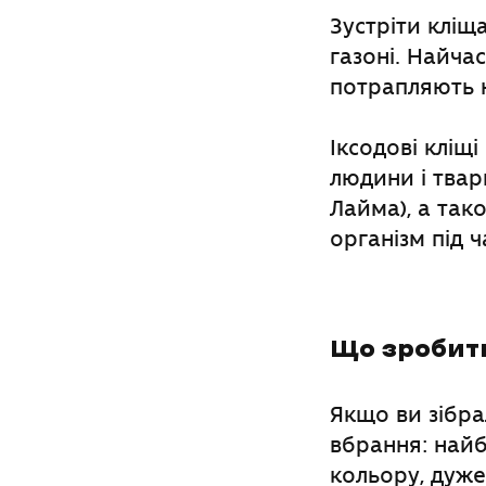
Зустріти кліща
газоні. Найча
потрапляють н
Іксодові кліщ
людини і твар
Лайма), а та
організм під 
Що зробити
Якщо ви зібра
вбрання: найб
кольору, дуже