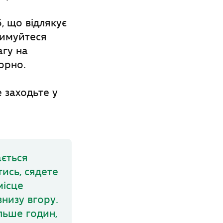
, що відлякує
римуйтеся
агу на
орно.
 заходьте у
ається
ись, сядете
місце
знизу вгору.
льше годин,