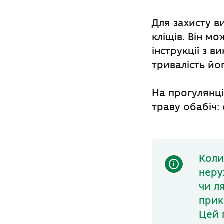
Для захисту в
кліщів. Він м
інструкції з в
тривалість йо
На прогулянці
траву обабіч:
Коли
неру
чи л
прик
Цей 