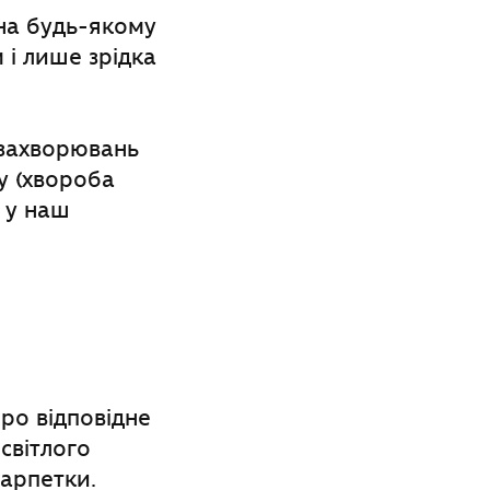
й на будь-якому
 і лише зрідка
 захворювань
у (хвороба
 у наш
ро відповідне
світлого
карпетки.