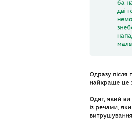
ба н
дві 
немо
знеб
напа
мале
Одразу після 
найкраще це з
Одяг, який ви 
із речами, як
витрушування