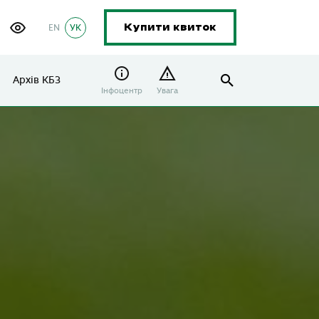
EN
УК
Купити квиток
Архів КБЗ
Інфоцентр
Увага