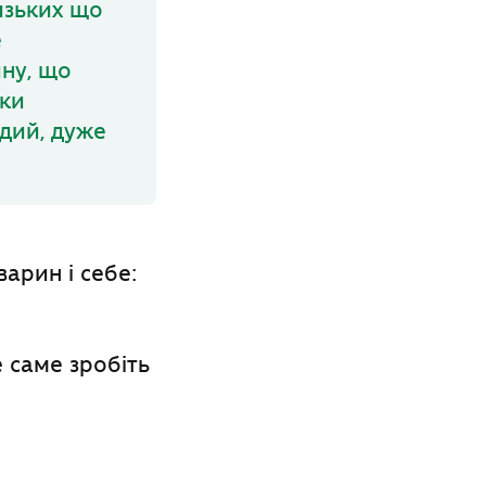
лизьких що
е
ну, що
ьки
дий, дуже
арин і себе:
е саме зробіть