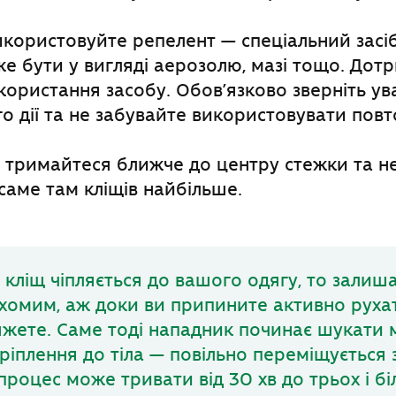
икористовуйте репелент — спеціальний засіб
оже бути у вигляді аерозолю, мазі тощо. Дот
икористання засобу. Обов’язково зверніть ув
го дії та не забувайте використовувати повт
 тримайтеся ближче до центру стежки та не
 саме там кліщів найбільше.
 кліщ чіпляється до вашого одягу, то залиш
хомим, аж доки ви припините активно рухат
яжете. Саме тоді нападник починає шукати 
ріплення до тіла — повільно переміщується 
процес може тривати від 30 хв до трьох і бі