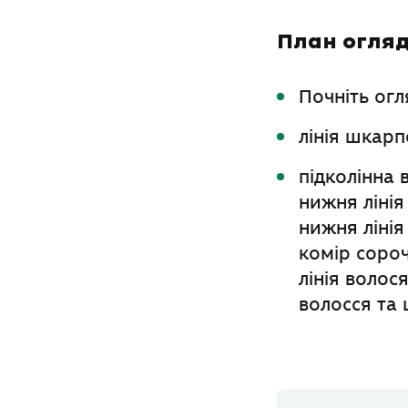
План огля
Почніть огл
лінія шкарп
підколінна 
нижня лінія 
нижня лінія
комір сороч
лінія волос
волосся та 