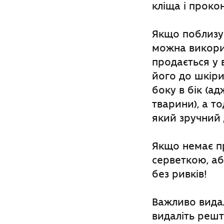
кліща і проко
Якщо поблизу 
можна викорис
продається у 
його до шкіри
боку в бік (а
тварини), а т
який зручний д
Якщо немає п
серветкою, аб
без ривків!
Важливо видал
видаліть реш