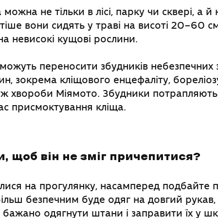
 можна не тільки в лісі, парку чи сквері, а 
стіше вони сидять у траві на висоті 20–60 см
а невисокі кущові рослини.
і можуть переносити збудників небезпечних
ин, зокрема кліщового енцефаліту, бореліоз
кож хвороби Міямото. Збудники потрапляють
час присмоктування кліща.
, щоб він не зміг причепитися?
лися на прогулянку, насамперед подбайте п
ільш безпечним буде одяг на довгий рукав, 
 бажано одягнути штани і заправити їх у ш