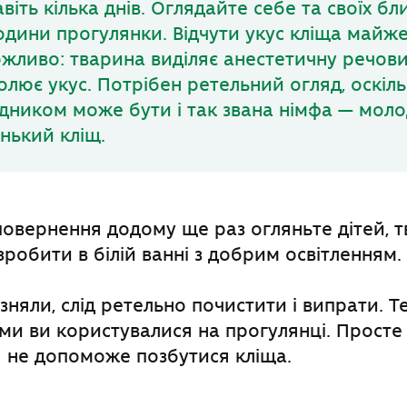
авіть кілька днів. Оглядайте себе та своїх б
години прогулянки. Відчути укус кліща майж
жливо: тварина виділяє анестетичну речови
олює укус. Потрібен ретельний огляд, оскіл
дником може бути і так звана німфа — моло
нький кліщ.
повернення додому ще раз огляньте дітей, тв
робити в білій ванні з добрим освітленням.
зняли, слід ретельно почистити і випрати. Т
ими ви користувалися на прогулянці. Просте
 не допоможе позбутися кліща.