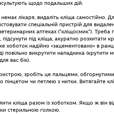
нсультують щодо подальших дій.
немає лікаря, видаліть кліща самостійно. Д
товувати спеціальній пристрій для видален
ветеринарних аптеках ("кліщосмик"). Треба 
, підсунути під кліща, акуратно розхитати 
дже хоботок надійно «зацементовано» в ранц
оді повільно викрутити нападника (крутити 
ля вас бік).
ристрою, зробіть це пальцями, обгорнутим
о пінцетом чи петлею з нитки. Витягайте кл
ити кліща разом із хоботком. Якщо ж він ві
тки стерильною голкою.