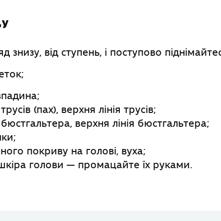
ду
яд знизу, від ступень, і поступово піднімайте
еток;
впадина;
трусів (пах), верхня лінія трусів;
 бюстгальтера, верхня лінія бюстгальтера;
ки;
яного покриву на голові, вуха;
шкіра голови — промацайте їх руками.