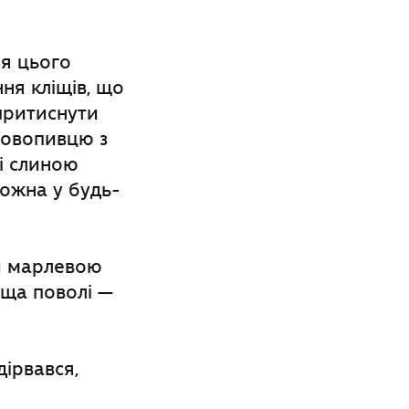
ля цього
ня кліщів, що
притиснути
кровопивцю з
і слиною
можна у будь-
и марлевою
іща поволі —
дірвався,