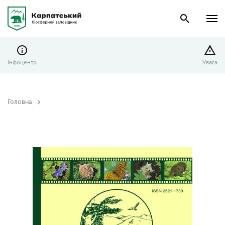
Інфоцентр
Увага
Головна
Науковий збірник Природа Карпат