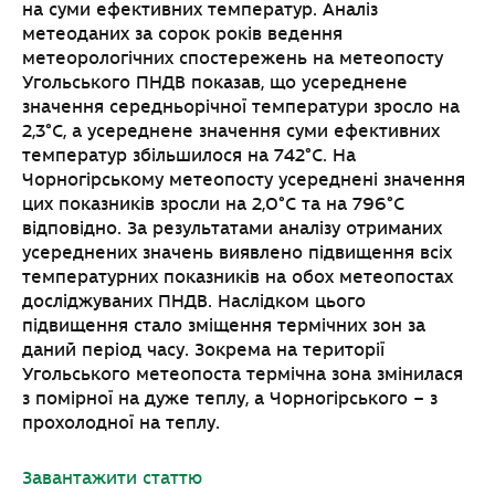
на суми ефективних температур. Аналіз
метеоданих за сорок років ведення
метеорологічних спостережень на метеопосту
Угольського ПНДВ показав, що усереднене
значення середньорічної температури зросло на
2,3°С, а усереднене значення суми ефективних
температур збільшилося на 742°С. На
Чорногірському метеопосту усереднені значення
цих показників зросли на 2,0°С та на 796°С
відповідно. За результатами аналізу отриманих
усереднених значень виявлено підвищення всіх
температурних показників на обох метеопостах
досліджуваних ПНДВ. Наслідком цього
підвищення стало зміщення термічних зон за
даний період часу. Зокрема на території
Угольського метеопоста термічна зона змінилася
з помірної на дуже теплу, а Чорногірського – з
прохолодної на теплу.
Завантажити статтю