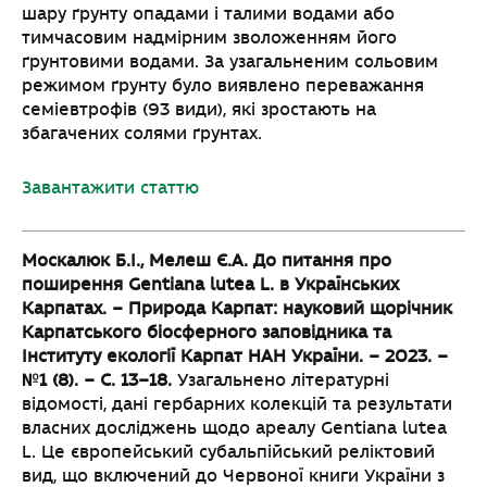
шару ґрунту опадами і талими водами або
тимчасовим надмірним зволоженням його
ґрунтовими водами. За узагальненим сольовим
режимом ґрунту було виявлено переважання
семіевтрофів (93 види), які зростають на
збагачених солями ґрунтах.
Завантажити статтю
Москалюк Б.І., Мелеш Є.А. До питання про
поширення Gentiana lutea L. в Українських
Карпатах. – Природа Карпат: науковий щорічник
Карпатського біосферного заповідника та
Інституту екології Карпат НАН України. – 2023. –
№1 (8). – С. 13–18.
Узагальнено літературні
відомості, дані гербарних колекцій та результати
власних досліджень щодо ареалу Gentiana lutea
L. Це європейський субальпійський реліктовий
вид, що включений до Червоної книги України з