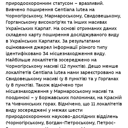
природоохоронним статусом – вразливий.
Вивчено поширення Gentiana lutea на
Чорногірському, Мармароському, Свидовецькому,
Горганському високогір’ях та інших масивах
Українських Карпат. На основі отриманих даних
складено карту поширення досліджуваного виду
в Українських Карпатах. За результатами
оцінювання джерел інформації різного типу
ідентифіковано 34 місцезнаходження виду.
Найбільше локалітетів зосереджено на
Чорногірському масиві (12 пунктів). Дещо менше
локалітетів Gentiana lutea нами зареєстровано на
Свидовецькому масиві (у 8 пунктів) та у Горганах
(у 8 пунктів). Також відмічено три
місцезнаходження у Мармароському масиві та
поодинокі – у Боржавських полонинах, на Красній
та Чивчинських горах. Відмічено, що 11 локалітетів
виду зосереджені у межах шести
природоохоронних науково-дослідних відділень
(Чорногірському, Богдан-Петроському, Петрос-