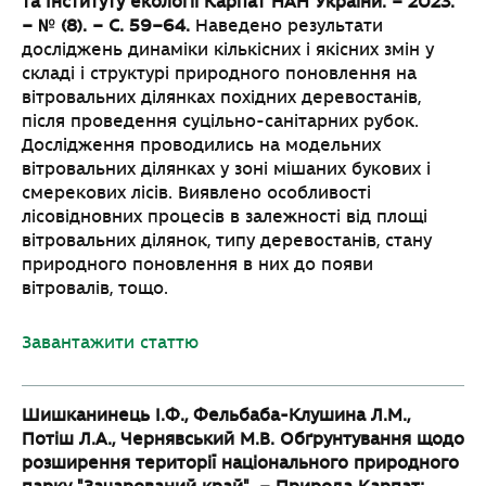
та Інституту екології Карпат НАН України. –
2023.
– № (8). – С. 59–64.
Наведено результати
досліджень динаміки кількісних і якісних змін у
складі і структурі природного поновлення на
вітровальних ділянках похідних деревостанів,
після проведення суцільно-санітарних рубок.
Дослідження проводились на модельних
вітровальних ділянках у зоні мішаних букових і
смерекових лісів. Виявлено особливості
лісовідновних процесів в залежності від площі
вітровальних ділянок, типу деревостанів, стану
природного поновлення в них до появи
вітровалів, тощо.
Завантажити статтю
Шишканинець І.Ф., Фельбаба-Клушина Л.М.,
Потіш Л.А., Чернявський М.В. Обґрунтування
щодо
розширення території національного природного