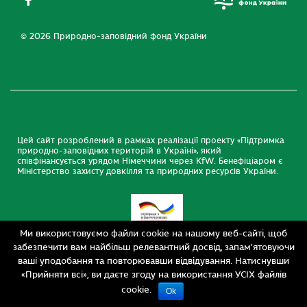
© 2026 Природно-заповідний фонд України
Цей сайт розроблений в рамках реалізації проекту «Підтримка
природно-заповідних територій в Україні», який
співфінансується урядом Німеччини через KfW. Бенефіціаром є
Міністерство захисту довкілля та природних ресурсів України.
Ми використовуємо файли cookie на нашому веб-сайті, щоб
забезпечити вам найбільш релевантний досвід, запам’ятовуючи
ваші уподобання та повторювавши відвідування. Натиснувши
«Прийняти всі», ви даєте згоду на використання УСІХ файлів
cookie.
Ok