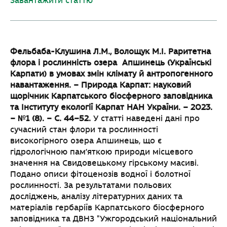
Завантажити статтю
Фельбаба-Клушина Л.М., Волощук М.І. Раритетна
флора і рослинність озера
Апшинець (Українські
Карпати) в умовах змін клімату й антропогенного
навантаження. – Природа Карпат: науковий
щорічник Карпатського біосферного
заповідника
та Інституту екології Карпат НАН України. – 2023.
– №1 (8). – С. 44–52.
У статті наведені дані про
сучасний стан флори та рослинності
високогірного озера Апшинець, що є
гідрологічною пам’яткою природи місцевого
значення на Свидовецькому гірському масиві.
Подано описи фітоценозів водної і болотної
рослинності. За результатами польових
досліджень, аналізу літературних даних та
матеріалів гербаріїв Карпатського біосферного
заповідника та ДВНЗ "Ужгородський національний