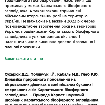
традиційного господарювання населення, що
проживає у межах Карпатського біосферного
заповідника. А також заходи спричинені
військовим вторгненням росії на територію
України. Незважаючи на важкий 2022 рік через
повномасштабне вторгнення росії на територію
України, працівниками Карпатського біосферного
заповідника в усіх напрямках діяльності
належним чином виконано доведені завдання і
планові показники.
Завантажити статтю
Сухарюк Д.Д., Полянчук І.Й., Кабаль М.В., Глеб Р.Ю.
Динаміка природного
поновлення на
вітровальних ділянках в зоні мішаних букових і
смерекових лісів
Карпатського біосферного
заповідника. – Природа Карпат: науковий
щорічник
Карпатського біосферного заповідника