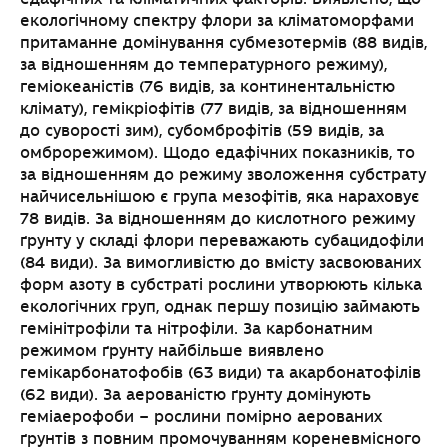
екологічному спектру флори за кліматоморфами
притаманне домінування субмезотермів (88 видів,
за відношенням до температурного режиму),
геміокеаністів (76 видів, за континентальністю
клімату), гемікріофітів (77 видів, за відношенням
до суворості зим), субомброфітів (59 видів, за
омброрежимом). Щодо едафічних показників, то
за відношенням до режиму зволоження субстрату
найчисельнішою є група мезофітів, яка нараховує
78 видів. За відношенням до кислотного режиму
ґрунту у складі флори переважають субацидофіли
(84 види). За вимогливістю до вмісту засвоюваних
форм азоту в субстраті рослини утворюють кілька
екологічних груп, однак першу позицію займають
гемінітрофіли та нітрофіли. За карбонатним
режимом ґрунту найбільше виявлено
гемікарбонатофобів (63 види) та акарбонатофілів
(62 види). За аерованістю ґрунту домінують
геміаерофоби – рослини помірно аерованих
ґрунтів з повним промочуванням кореневмісного