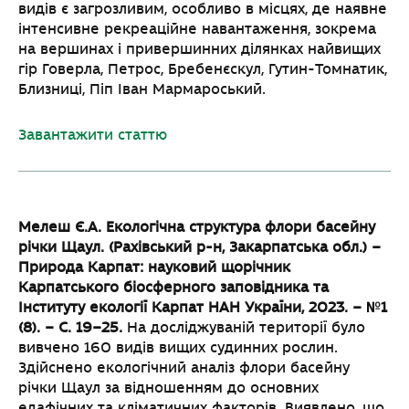
видів є загрозливим, особливо в місцях, де наявне
інтенсивне рекреаційне навантаження, зокрема
на вершинах і привершинних ділянках найвищих
гір Говерла, Петрос, Бребенєскул, Гутин-Томнатик,
Близниці, Піп Іван Мармароський.
Завантажити статтю
Мелеш Є.А. Екологічна структура флори басейну
річки Щаул. (Рахівський р-н, Закарпатська обл.) –
Природа Карпат: науковий щорічник
Карпатського біосферного заповідника та
Інституту екології Карпат НАН України, 2023. – №1
(8). – С. 19–25.
На досліджуваній території було
вивчено 160 видів вищих судинних рослин.
Здійснено екологічний аналіз флори басейну
річки Щаул за відношенням до основних
едафічних та кліматичних факторів. Виявлено, що