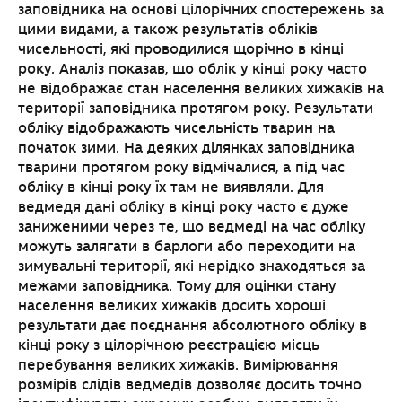
заповідника на основі цілорічних спостережень за
цими видами, а також результатів обліків
чисельності, які проводилися щорічно в кінці
року. Аналіз показав, що облік у кінці року часто
не відображає стан населення великих хижаків на
території заповідника протягом року. Результати
обліку відображають чисельність тварин на
початок зими. На деяких ділянках заповідника
тварини протягом року відмічалися, а під час
обліку в кінці року їх там не виявляли. Для
ведмедя дані обліку в кінці року часто є дуже
заниженими через те, що ведмеді на час обліку
можуть залягати в барлоги або переходити на
зимувальні території, які нерідко знаходяться за
межами заповідника. Тому для оцінки стану
населення великих хижаків досить хороші
результати дає поєднання абсолютного обліку в
кінці року з цілорічною реєстрацією місць
перебування великих хижаків. Вимірювання
розмірів слідів ведмедів дозволяє досить точно