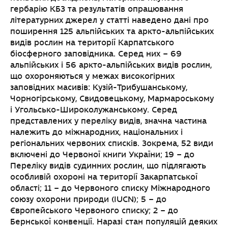
гербарію КБЗ та результатів опрацювання
літературних джерел у статті наведено дані про
поширення 125 альпійських та аркто-альпійських
видів рослин на території Карпатського
біосферного заповідника. Серед них – 69
альпійських і 56 аркто-альпійських видів рослин,
що охороняються у межах високогірних
заповідних масивів: Кузій-Трибушанському,
Чорногірському, Свидовецькому, Мармароському
і Угольсько-Широколужанському. Серед
представлених у переліку видів, значна частина
належить до міжнародних, національних і
регіональних червоних списків. Зокрема, 52 види
включені до Червоної книги України; 19 – до
Переліку видів судинних рослин, що підлягають
особливій охороні на території Закарпатської
області; 11 – до Червоного списку Міжнародного
союзу охорони природи (IUCN); 5 – до
Європейського Червоного списку; 2 – до
Бернської конвенції. Наразі стан популяцій деяких