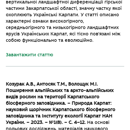
вертикальної ландшафтної диференціації гірської
частини Закарпатської області, значну частку якої
охоплюють Українські Карпати. У статті описано
характерні ознаки високогірного,
середньогірного та низькогірного ландшафтних
ярусів Українських Карпат, ясі тісно пов’язані між
собою функціонально та еволюційно.
Завантажити статтю
Козурак А.В., Антосяк Т.М., Волощук М.І.
Поширення альпійських та аркто-
альпійських
видів рослин на території Карпатського
біосферного заповідника. –
Природа Карпат:
науковий щорічник Карпатського біосферного
заповідника та Інституту
екології Карпат НАН
України. – 2023. – №1(8). – С. 4–12.
На основі
польових досліджень, матеріалів наукового