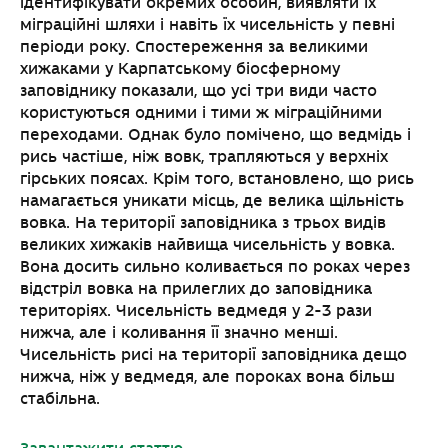
ідентифікувати окремих особин, виявляти їх
міграційні шляхи і навіть їх чисельність у певні
періоди року. Спостереження за великими
хижаками у Карпатському біосферному
заповіднику показали, що усі три види часто
користуються одними і тими ж міграційними
переходами. Однак було помічено, що ведмідь і
рись частіше, ніж вовк, трапляються у верхніх
гірських поясах. Крім того, встановлено, що рись
намагається уникати місць, де велика щільність
вовка. На території заповідника з трьох видів
великих хижаків найвища чисельність у вовка.
Вона досить сильно коливається по роках через
відстріл вовка на прилеглих до заповідника
територіях. Чисельність ведмедя у 2-3 рази
нижча, але і коливання її значно менші.
Чисельність рисі на території заповідника дещо
нижча, ніж у ведмедя, але пороках вона більш
стабільна.