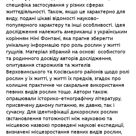
специфіка застосування у різних сферах
життєдіяльності. Також, якщо це характерно для
виду, подані цікаві відомості науково-
популярного характеру та інші особливості. Ідея
дослідження належить американці з українським
корінням Ніні Фонтані, яка прагне зберегти
унікальну інформацію про роль рослин у житті
гуцулів. Матеріал зібраний на основі особистого
та родинного досвіду авторів дослідження,
опитування старожилів та жителів
Верховинського та Косівського районів щодо ролі
рослин у їх житті, у житті їх предків, згадок про
колишнє практичне чи сакральне використання
певних видів рослин тощо. Автори також
опрацювали історико-етнографічну літературу,
присвячену даному питанню, як давню, так і
сучасну. Для ідентифікації дикорослих рослин
(встановлення тотожності між науковою та
місцевою назвою) проведені наукові експедиції,
визначені місцезростання певних видів рослин,