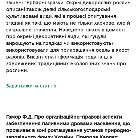
звірені гербарні зразки. Окрім дикорослих рослин
описані також деякі сільськогосподарські
культивовані види, які в процесі опитування
згадані як такі, що мають не тільки харчове, але й
сакральне значення. Наведено також відомості
про окремі декоративні види, які гуцули
вирощують на грядках чи використовують/
використовували для прикрашання осель в якості
вазонів. Висвітлена інформація подана для
збереження традиційних екологічних знань про
рослини.
Завантажити статтю
Гамор Ф.Д. Про організаційно-правові аспекти
забезпечення паливними дровами
населення, що
проживає в зоні розташування установ природно-
заповідного фонду
України. Природа Карпат: