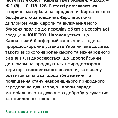
Інституту екології Карпат НАН України. – 2023. –
№ 1 (8). – С. 118–126.
В статті розглядаються
історичні матеріали нагородження Карпатського
біосферного заповідника Європейським
дипломом Ради Європи та включення його
букових пралісів до переліку об’єктів Всесвітньої
спадщини ЮНЕСКО. Наголошується, що
Карпатський біосферний заповідник – єдина
природоохоронна установа України, яка досягла
такого високого європейського та міжнародного
визнання. Підкреслюється, що Європейським
дипломом нагороджуються природоохоронні
території європейського значення, за вклад у
розвиток співпраці щодо збереження та
поліпшення стану навколишнього природного
середовища для народів Європи, заради
матеріального та духовного добробуту сучасних
та прийдешніх поколінь.
Завантажити статтю