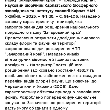
парку "Зачарований край".
– Природа Карпат:
науковий щорічник Карпатського біосферного
заповідника та Інституту
екології Карпат НАН
України. – 2023. – №1 (8). – C. 91–106.
Наведено
загальну характеристику території, яка
запропонована для розширення національного
природного парку "Зачарований край".
Представлено результати досліджень видового
складу флори та фауни на території
запропонованої для розширення НПП
"Зачарований край". Наведено аналіз
літературних відомостей і даних польових
досліджень. На території потенційного
розширення зафіксовано зростання 4531,7 га
особливо цінних для збереження лісів, складено
переліки видів флори і фауни, що включені до
Червоної книги України (2009). Дано
характеристику об’єктам природно-заповідного
фонду. Розроблено попереднє функціональне
зонування. Зазначено, що розширення території
дасть змогу об’єднати в одному