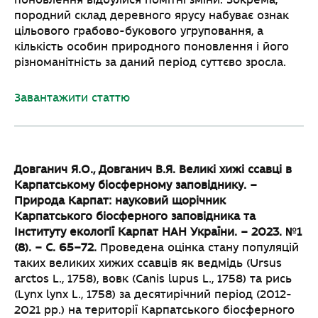
поновлення відбулися помітні зміни. Зокрема,
породний склад деревного ярусу набуває ознак
цільового грабово-букового угруповання, а
кількість особин природного поновлення і його
різноманітність за даний період суттєво зросла.
Завантажити статтю
Довганич Я.О., Довганич В.Я. Великі хижі ссавці в
Карпатському біосферному
заповіднику. –
Природа Карпат: науковий щорічник
Карпатського біосферного
заповідника та
Інституту екології Карпат НАН України. – 2023. №1
(8). – С. 65–72.
Проведена оцінка стану популяцій
таких великих хижих ссавців як ведмідь (Ursus
arctos L., 1758), вовк (Canis lupus L., 1758) та рись
(Lynx lynx L., 1758) за десятирічний період (2012-
2021 рр.) на території Карпатського біосферного