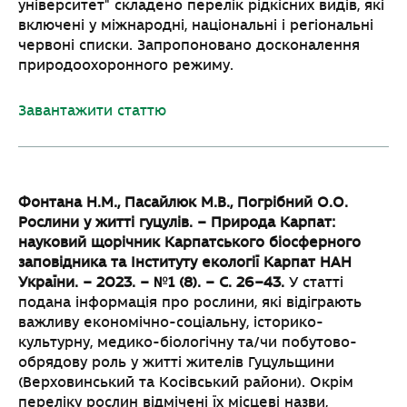
університет" складено перелік рідкісних видів, які
включені у міжнародні, національні і регіональні
червоні списки. Запропоновано досконалення
природоохоронного режиму.
Завантажити статтю
Фонтана Н.М., Пасайлюк М.В., Погрібний О.О.
Рослини у житті гуцулів. – Природа
Карпат:
науковий щорічник Карпатського біосферного
заповідника та Інституту екології
Карпат НАН
України. – 2023. – №1 (8). – С. 26–43.
У статті
подана інформація про рослини, які відіграють
важливу економічно-соціальну, історико-
культурну, медико-біологічну та/чи побутово-
обрядову роль у житті жителів Гуцульщини
(Верховинський та Косівський райони). Окрім
переліку рослин відмічені їх місцеві назви,