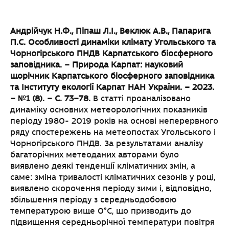
Андрійчук Н.Ф., Піпаш Л.І., Веклюк А.В., Папарига
П.С. Особливості динаміки клімату
Угольського та
Чорногірського ПНДВ Карпатського біосферного
заповідника. – Природа
Карпат: науковий
щорічник Карпатського біосферного заповідника
та Інституту екології
Карпат НАН України. – 2023.
– №1 (8). – С. 73–78.
В статті проаналізовано
динаміку основних метеорологічних показників
періоду 1980- 2019 років на основі неперервного
ряду спостережень на метеопостах Угольського і
Чорногірського ПНДВ. За результатами аналізу
багаторічних метеоданих авторами було
виявлено деякі тенденції кліматичних змін, а
саме: зміна тривалості кліматичних сезонів у році,
виявлено скорочення періоду зими і, відповідно,
збільшення періоду з середньодобовою
температурою вище 0°С, що призводить до
підвищення середньорічної температури повітря