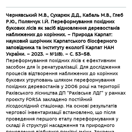
Чернявський М.В., Сухарюк Д.Д., Кабаль М.В., Глеб
Р.Ю., Полянчук І.Й.
Переформування похідних
букових лісів як засіб відновлення деревостанів
наближених до корінних. – Природа Карпат:
науковий щорічник Карпатського
біосферного
заповідника та Інституту екології Карпат НАН
України. – 2023. – №1(8). –
С. 53–58.
Переформування похідних лісів є ефективним
засобом для їх ренатуралізації. Для дослідження
процесів відтворення наближених до корінних
букових угруповань шляхом переформування
похідних деревостанів у 2006 році на території
Рахівського лісництва ДП "Рахівське ЛДГ" у рамках
проєкту FORSA закладено постійний
лісодослідний стаціонар. На основі результатів
чергової інвентаризації встановлено, що після
проведення першого етапу переформування у
складі й структурі насадження та природного