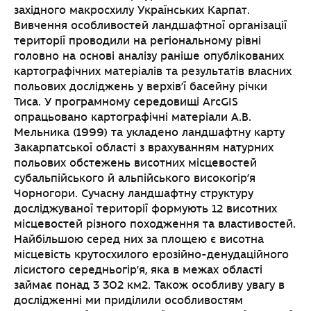
західного макросхилу Українських Карпат.
Вивчення особливостей ландшафтної організації
території проводили на регіональному рівні
головно на основі аналізу раніше опублікованих
картографічних матеріалів та результатів власних
польових досліджень у верхів’ї басейну річки
Тиса. У програмному середовищі ArcGIS
опрацьовано картографічні матеріали А.В.
Мельника (1999) та укладено ландшафтну карту
Закарпатської області з врахуванням натурних
польових обстежень висотних місцевостей
субальпійського й альпійського високогір’я
Чорногори. Сучасну ландшафтну структуру
досліджуваної території формують 12 висотних
місцевостей різного походження та властивостей.
Найбільшою серед них за площею є висотна
місцевість крутосхилого ерозійно-денудаційного
лісистого середньогір’я, яка в межах області
займає понад 3 302 км2. Також особливу увагу в
дослідженні ми приділили особливостям