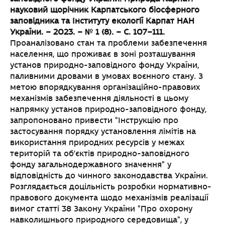
науковий щорічник Карпатського біосферного
заповідника та
Інституту екології Карпат НАН
України. – 2023. – № 1 (8). – С. 107–111.
Проаналізовано стан та проблеми забезпечення
населення, що проживає в зоні розташування
установ природно-заповідного фонду України,
паливними дровами в умовах воєнного стану. З
метою впорядкування організаційно-правових
механізмів забезпечення діяльності в цьому
напрямку установ природно-заповідного фонду,
запропоновано привести "Інструкцію про
застосування порядку установлення лімітів на
використання природних ресурсів у межах
територій та об’єктів природно-заповідного
фонду загальнодержавного значення" у
відповідність до чинного законодавства України.
Розглядається доцільність розробки нормативно-
правового документа щодо механізмів реалізації
вимог статті 38 Закону України "Про охорону
навколишнього природного середовища", у