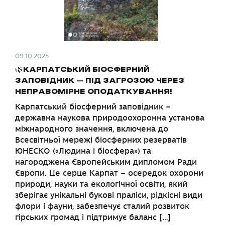
09.10.2025
🌿КАРПАТСЬКИЙ БІОСФЕРНИЙ
ЗАПОВІДНИК – ПІД ЗАГРОЗОЮ ЧЕРЕЗ
НЕПРАВОМІРНЕ ОПОДАТКУВАННЯ!
Карпатський біосферний заповідник –
державна наукова природоохоронна установа
міжнародного значення, включена до
Всесвітньої мережі біосферних резерватів
ЮНЕСКО («Людина і біосфера») та
нагороджена Європейським дипломом Ради
Європи. Це серце Карпат – осередок охорони
природи, науки та екологічної освіти, який
зберігає унікальні букові праліси, рідкісні види
флори і фауни, забезпечує сталий розвиток
гірських громад і підтримує баланс […]