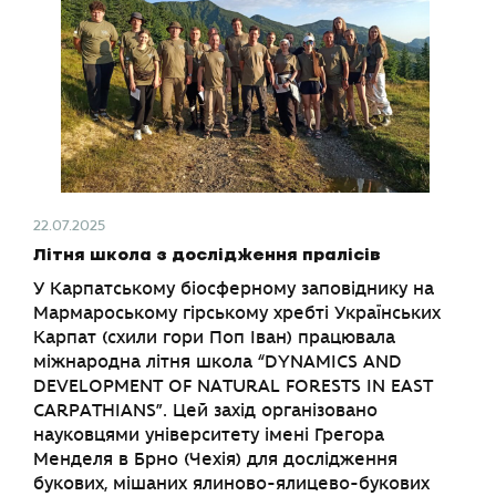
22.07.2025
Літня школа з дослідження пралісів
У Карпатському біосферному заповіднику на
Мармароському гірському хребті Українських
Карпат (схили гори Поп Іван) працювала
міжнародна літня школа “DYNAMICS AND
DEVELOPMENT OF NATURAL FORESTS IN EAST
CARPATHIANS”. Цей захід організовано
науковцями університету імені Грегора
Менделя в Брно (Чехія) для дослідження
букових, мішаних ялиново-ялицево-букових