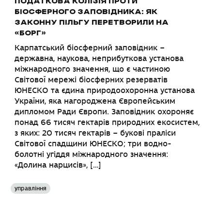
ПОДАТКОВА КОЛІЗІЯ ПРОТИ
БІОСФЕРНОГО ЗАПОВІДНИКА: ЯК
ЗАКОННУ ПІЛЬГУ ПЕРЕТВОРИЛИ НА
«БОРГ»
Карпатський біосферний заповідник –
державна, наукова, неприбуткова установа
міжнародного значення, що є частиною
Світової мережі біосферних резерватів
ЮНЕСКО та єдина природоохоронна установа
України, яка нагороджена Європейським
дипломом Ради Європи. Заповідник охороняє
понад 66 тисяч гектарів природних екосистем,
з яких: 20 тисяч гектарів – букові праліси
Світової спадщини ЮНЕСКО; три водно-
болотні угіддя міжнародного значення:
«Долина нарцисів», […]
управління