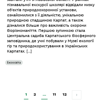
пізнавальної екскурсії школярі відвідали низку
об’єктів природоохоронної установи,
ознайомилися з її діяльністю, унікальною
природною спадщиною Карпат, а також
дізналися більше про важливість охорони
біорізноманіття. Першою зупинкою стала
Центральна садиба Карпатського біосферного
заповідника, де учні побували у Музеї екології
гір та природокористування в Українських
Карпатах. […]
Екоосвіта
1
2
…
11
12