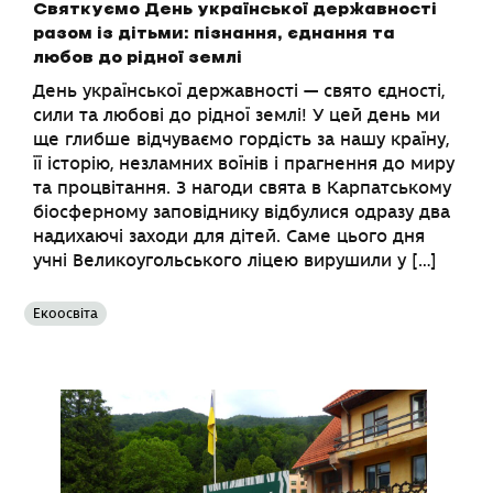
Святкуємо День української державності
разом із дітьми: пізнання, єднання та
любов до рідної землі
День української державності — свято єдності,
сили та любові до рідної землі! У цей день ми
ще глибше відчуваємо гордість за нашу країну,
її історію, незламних воїнів і прагнення до миру
та процвітання. З нагоди свята в Карпатському
біосферному заповіднику відбулися одразу два
надихаючі заходи для дітей. Саме цього дня
учні Великоугольського ліцею вирушили у […]
Екоосвіта