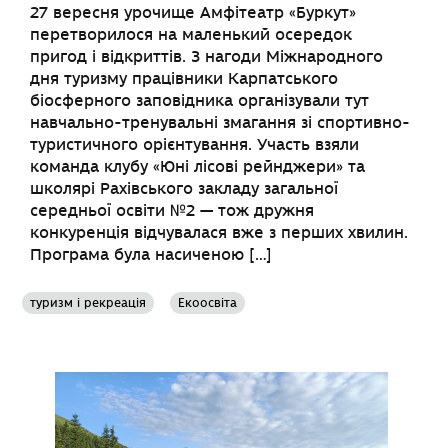
27 вересня урочище Амфітеатр «Буркут»
перетворилося на маленький осередок
пригод і відкриттів. З нагоди Міжнародного
дня туризму працівники Карпатського
біосферного заповідника організували тут
навчально-тренувальні змагання зі спортивно-
туристичного орієнтування. Участь взяли
команда клубу «Юні лісові рейнджери» та
школярі Рахівського закладу загальної
середньої освіти №2 — тож дружня
конкуренція відчувалася вже з перших хвилин.
Програма була насиченою […]
туризм і рекреація
Екоосвіта