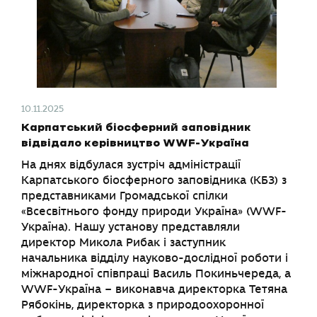
10.11.2025
Карпатський біосферний заповідник
відвідало керівництво WWF-Україна
На днях відбулася зустріч адміністрації
Карпатського біосферного заповідника (КБЗ) з
представниками Громадської спілки
«Всесвітнього фонду природи Україна» (WWF-
Україна). Нашу установу представляли
директор Микола Рибак і заступник
начальника відділу науково-дослідної роботи і
міжнародної співпраці Василь Покиньчереда, а
WWF-Україна – виконавча директорка Тетяна
Рябокінь, директорка з природоохоронної