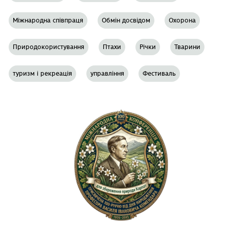
Міжнародна співпраця
Обмін досвідом
Охорона
Природокористування
Птахи
Річки
Тварини
туризм і рекреація
управління
Фестиваль