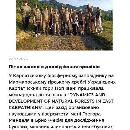
22.07.2025
Літня школа з дослідження пралісів
У Карпатському біосферному заповіднику на
Мармароському гірському хребті Українських
Карпат (схили гори Поп Іван) працювала
міжнародна літня школа “DYNAMICS AND
DEVELOPMENT OF NATURAL FORESTS IN EAST
CARPATHIANS”. Цей захід організовано
науковцями університету імені Грегора
Менделя в Брно (Чехія) для дослідження
букових, мішаних ялиново-ялицево-букових