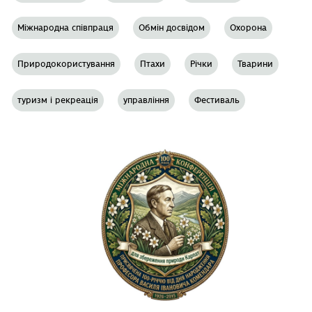
Міжнародна співпраця
Обмін досвідом
Охорона
Природокористування
Птахи
Річки
Тварини
туризм і рекреація
управління
Фестиваль