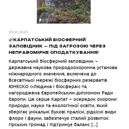
09.10.2025
🌿КАРПАТСЬКИЙ БІОСФЕРНИЙ
ЗАПОВІДНИК – ПІД ЗАГРОЗОЮ ЧЕРЕЗ
НЕПРАВОМІРНЕ ОПОДАТКУВАННЯ!
Карпатський біосферний заповідник –
державна наукова природоохоронна установа
міжнародного значення, включена до
Всесвітньої мережі біосферних резерватів
ЮНЕСКО («Людина і біосфера») та
нагороджена Європейським дипломом Ради
Європи. Це серце Карпат – осередок охорони
природи, науки та екологічної освіти, який
зберігає унікальні букові праліси, рідкісні види
флори і фауни, забезпечує сталий розвиток
гірських громад і підтримує баланс […]