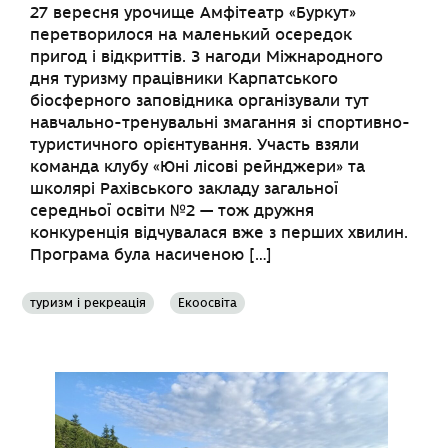
27 вересня урочище Амфітеатр «Буркут»
перетворилося на маленький осередок
пригод і відкриттів. З нагоди Міжнародного
дня туризму працівники Карпатського
біосферного заповідника організували тут
навчально-тренувальні змагання зі спортивно-
туристичного орієнтування. Участь взяли
команда клубу «Юні лісові рейнджери» та
школярі Рахівського закладу загальної
середньої освіти №2 — тож дружня
конкуренція відчувалася вже з перших хвилин.
Програма була насиченою […]
туризм і рекреація
Екоосвіта