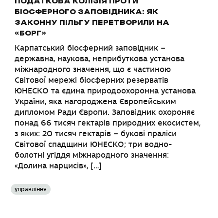
ПОДАТКОВА КОЛІЗІЯ ПРОТИ
БІОСФЕРНОГО ЗАПОВІДНИКА: ЯК
ЗАКОННУ ПІЛЬГУ ПЕРЕТВОРИЛИ НА
«БОРГ»
Карпатський біосферний заповідник –
державна, наукова, неприбуткова установа
міжнародного значення, що є частиною
Світової мережі біосферних резерватів
ЮНЕСКО та єдина природоохоронна установа
України, яка нагороджена Європейським
дипломом Ради Європи. Заповідник охороняє
понад 66 тисяч гектарів природних екосистем,
з яких: 20 тисяч гектарів – букові праліси
Світової спадщини ЮНЕСКО; три водно-
болотні угіддя міжнародного значення:
«Долина нарцисів», […]
управління