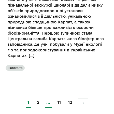
пізнавальної екскурсії школярі відвідали низку
об’єктів природоохоронної установи,
ознайомилися з її діяльністю, унікальною
природною спадщиною Карпат, а також
дізналися більше про важливість охорони
біорізноманіття. Першою зупинкою стала
Центральна садиба Карпатського біосферного
заповідника, де учні побували у Музеї екології
гір та природокористування в Українських
Карпатах. […]
Екоосвіта
1
2
…
11
12