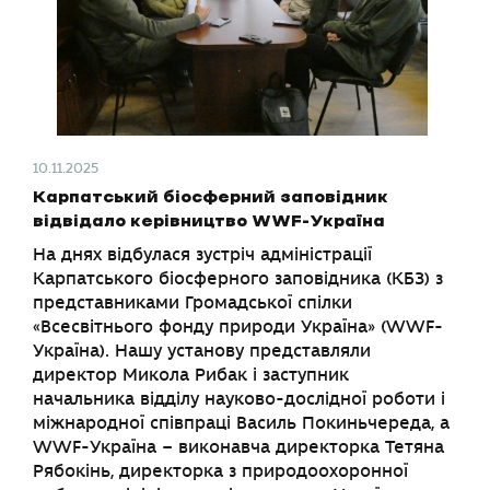
10.11.2025
Карпатський біосферний заповідник
відвідало керівництво WWF-Україна
На днях відбулася зустріч адміністрації
Карпатського біосферного заповідника (КБЗ) з
представниками Громадської спілки
«Всесвітнього фонду природи Україна» (WWF-
Україна). Нашу установу представляли
директор Микола Рибак і заступник
начальника відділу науково-дослідної роботи і
міжнародної співпраці Василь Покиньчереда, а
WWF-Україна – виконавча директорка Тетяна
Рябокінь, директорка з природоохоронної