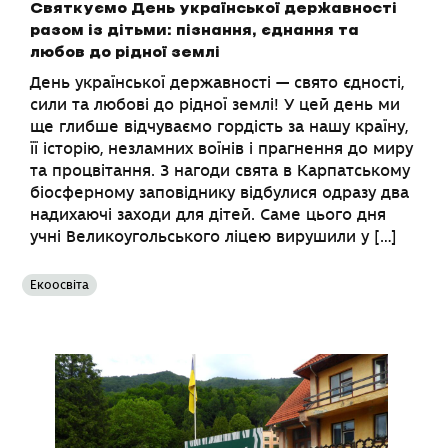
Святкуємо День української державності
разом із дітьми: пізнання, єднання та
любов до рідної землі
День української державності — свято єдності,
сили та любові до рідної землі! У цей день ми
ще глибше відчуваємо гордість за нашу країну,
її історію, незламних воїнів і прагнення до миру
та процвітання. З нагоди свята в Карпатському
біосферному заповіднику відбулися одразу два
надихаючі заходи для дітей. Саме цього дня
учні Великоугольського ліцею вирушили у […]
Екоосвіта