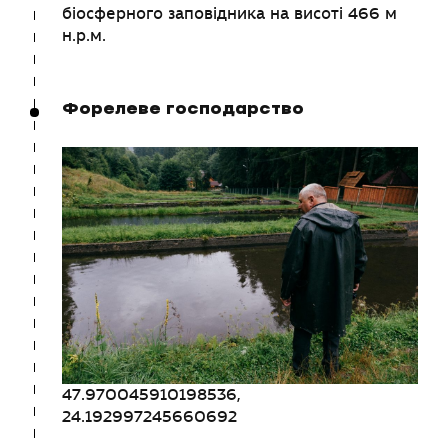
біосферного заповідника на висоті 466 м
н.р.м.
Форелеве господарство
47.970045910198536,
24.192997245660692