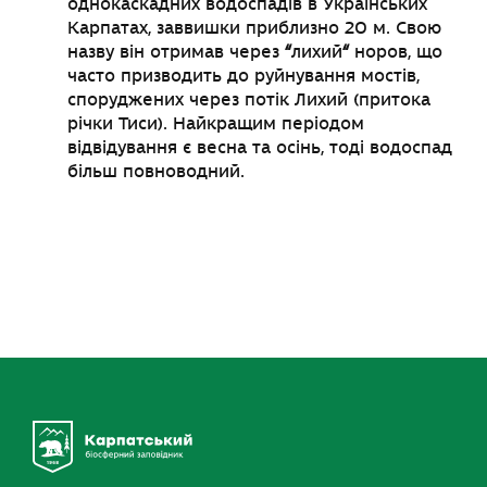
однокаскадних водоспадів в Українських
Карпатах, заввишки приблизно 20 м. Свою
назву він отримав через
“
лихий
“
норов, що
часто призводить до руйнування мостів,
споруджених через потік Лихий (притока
річки Тиси). Найкращим періодом
відвідування є весна та осінь, тоді водоспад
більш повноводний.