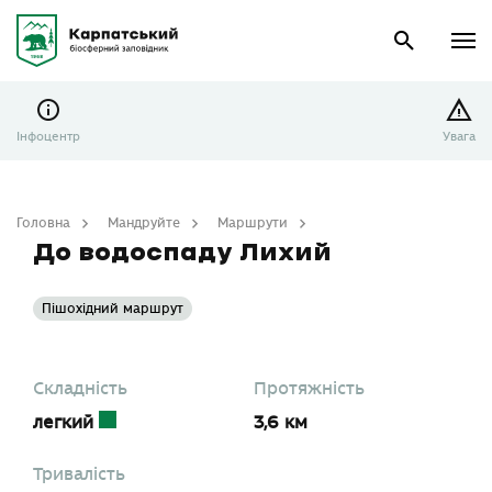
Інфоцентр
Увага
Головна
Мандруйте
Маршрути
До водоспаду Лихий
До водоспаду Лихий
Пішохідний маршрут
Складність
Протяжність
легкий
3,6 км
Тривалість