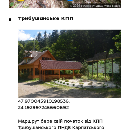
Трибушанське КПП
47.970045910198536,
24.192997245660692
Маршрут бере свій початок від КПП
Трибушанського ПНДВ Карпатського