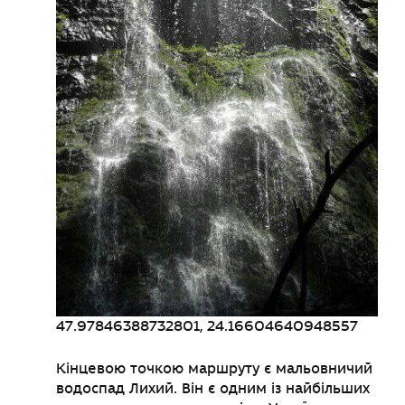
47.97846388732801, 24.16604640948557
Кінцевою точкою маршруту є мальовничий
водоспад Лихий. Він є одним із
найбільших