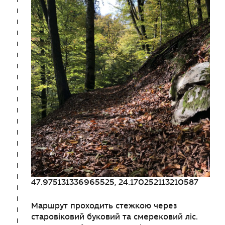
47.975131336965525, 24.170252113210587
Маршрут проходить стежкою через
старовіковий буковий та смерековий ліс.